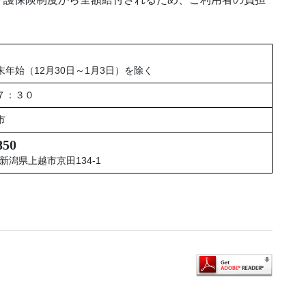
年始（12月30日～1月3日）を除く
７：３０
市
850
1 新潟県上越市京田134-1