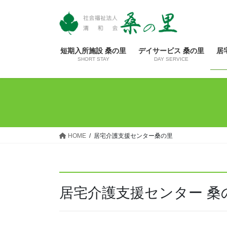
コ
ナ
ン
ビ
テ
ゲ
ン
ー
短期入所施設 桑の里
デイサービス 桑の里
居
ツ
シ
SHORT STAY
DAY SERVICE
へ
ョ
ス
ン
キ
に
ッ
移
プ
動
HOME
居宅介護支援センター桑の里
居宅介護支援センター 桑