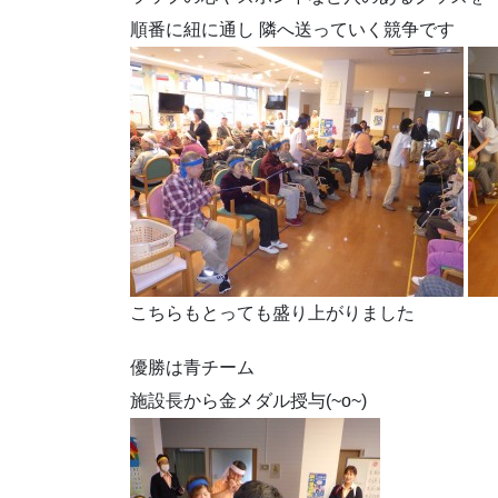
順番に紐に通し 隣へ送っていく競争です
こちらもとっても盛り上がりました
優勝は青チーム
施設長から金メダル授与(~o~)