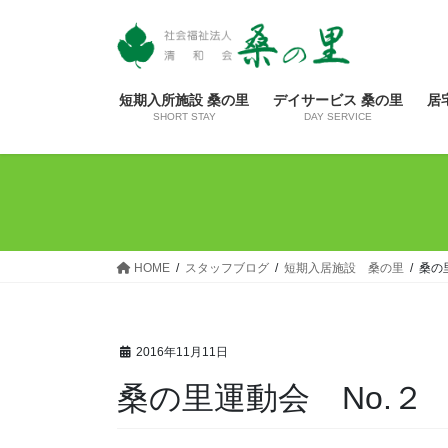
コ
ナ
ン
ビ
テ
ゲ
ン
ー
短期入所施設 桑の里
デイサービス 桑の里
居
ツ
シ
SHORT STAY
DAY SERVICE
へ
ョ
ス
ン
キ
に
ッ
移
プ
動
HOME
スタッフブログ
短期入居施設 桑の里
桑の
2016年11月11日
桑の里運動会 No.２