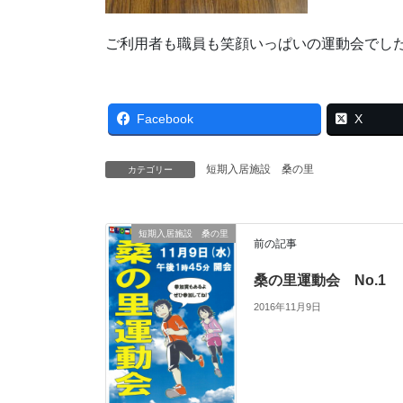
ご利用者も職員も笑顔いっぱいの運動会でし
Facebook
X
短期入居施設 桑の里
カテゴリー
短期入居施設 桑の里
前の記事
桑の里運動会 No.1
2016年11月9日