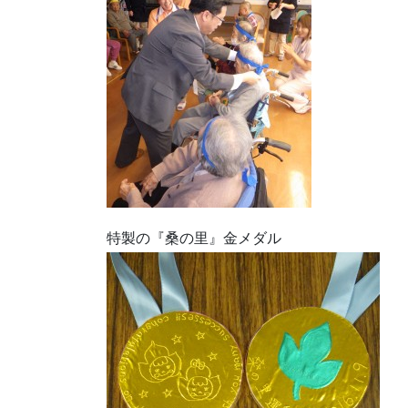
特製の『桑の里』金メダル